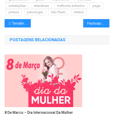
instalações
interativas
melhores achados
paga
pintura
psicologia
São Paulo
vídeos
Tendências de Casamento para 2023
Festivais e shows confirmados para 2023
POSTAGENS RELACIONADAS
8 De Março – Dia Internacional Da Mulher