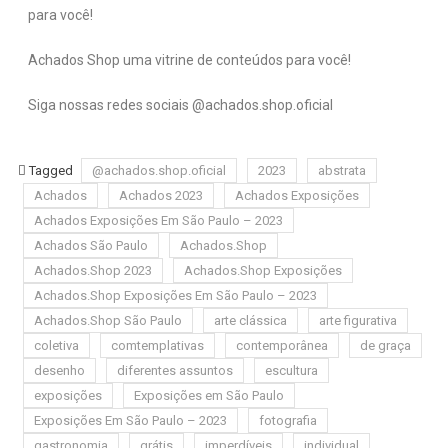
para você!
Achados Shop uma vitrine de conteúdos para você!
Siga nossas redes sociais @achados.shop.oficial
Tagged
@achados.shop.oficial
2023
abstrata
Achados
Achados 2023
Achados Exposições
Achados Exposições Em São Paulo – 2023
Achados São Paulo
Achados.Shop
Achados.Shop 2023
Achados.Shop Exposições
Achados.Shop Exposições Em São Paulo – 2023
Achados.Shop São Paulo
arte clássica
arte figurativa
coletiva
comtemplativas
contemporânea
de graça
desenho
diferentes assuntos
escultura
exposições
Exposições em São Paulo
Exposições Em São Paulo – 2023
fotografia
gastronomia
grátis
imperdíveis
individual