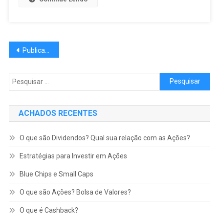
Navegação por posts
Publicações mais antigas
Pesquisar por:
ACHADOS RECENTES
O que são Dividendos? Qual sua relação com as Ações?
Estratégias para Investir em Ações
Blue Chips e Small Caps
O que são Ações? Bolsa de Valores?
O que é Cashback?