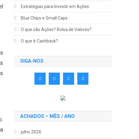
el
Estratégias para Investir em Ações
Blue Chips e Small Caps
O que são Ações? Bolsa de Valores?
O que é Cashback?
as
SIGA-NOS
os
us
ACHADOS – MÊS / ANO
o.
ia
julho 2024