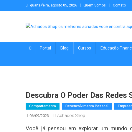
Skip to content
quarta-feira, agosto 05, 2026
Quem Somos
Contato
Achados.Shop os melhore
Achados de Cursos, Educação Financeira, Empreendedorism
conteúdos para você!
Portal
Blog
Cursos
Educação Financ
Descubra O Poder Das Redes So
Comportamento
Desenvolvimento Pessoal
Empree
Achados.Shop
06/09/2023
Você já pensou em explorar um mundo de 