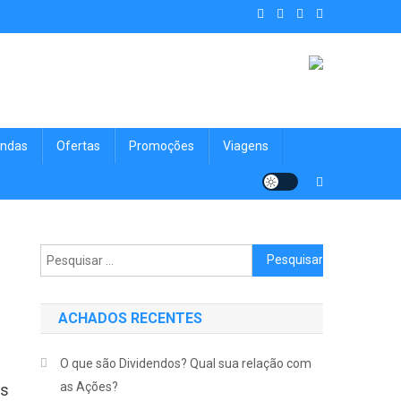
. Achados Shop uma vitrine de
nologia, Viagens, Blog e muito mais para você!
ndas
Ofertas
Promoções
Viagens
Pesquisar por:
ACHADOS RECENTES
O que são Dividendos? Qual sua relação com
as Ações?
es