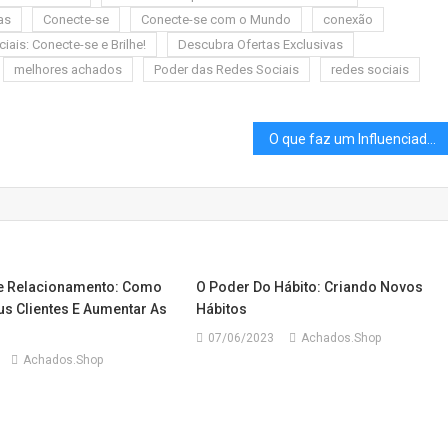
as
Conecte-se
Conecte-se com o Mundo
conexão
ais: Conecte-se e Brilhe!
Descubra Ofertas Exclusivas
melhores achados
Poder das Redes Sociais
redes sociais
O que faz um Influenciador Digital?
e Relacionamento: Como
O Poder Do Hábito: Criando Novos
us Clientes E Aumentar As
Hábitos
07/06/2023
Achados.Shop
Achados.Shop