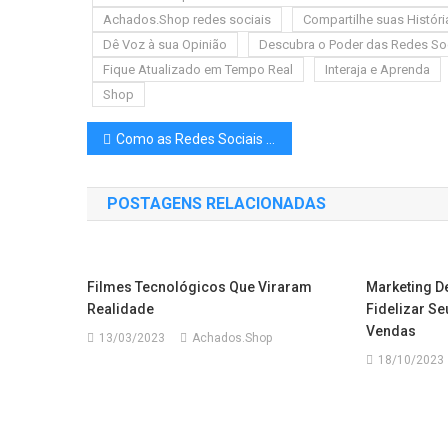
Achados.Shop redes sociais
Compartilhe suas Históri
Dê Voz à sua Opinião
Descubra o Poder das Redes Soci
Fique Atualizado em Tempo Real
Interaja e Aprenda
Shop
Navegação de Post
Como as Redes Sociais estão mudando a forma como as Empresas se conectam com seus Clientes
POSTAGENS RELACIONADAS
Filmes Tecnológicos Que Viraram
Marketing D
Realidade
Fidelizar Se
Vendas
13/03/2023
Achados.Shop
18/10/2023