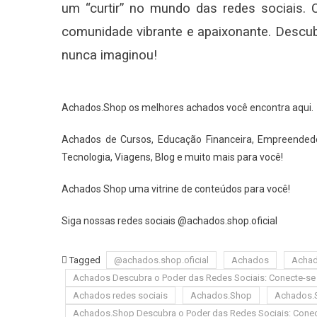
um “curtir” no mundo das redes sociais. 
comunidade vibrante e apaixonante. Descub
nunca imaginou!
Achados.Shop os melhores achados você encontra aqui.
Achados de Cursos, Educação Financeira, Empreendedor
Tecnologia, Viagens, Blog e muito mais para você!
Achados Shop uma vitrine de conteúdos para você!
Siga nossas redes sociais @achados.shop.oficial
Tagged
@achados.shop.oficial
Achados
Achad
Achados Descubra o Poder das Redes Sociais: Conecte-se e
Achados redes sociais
Achados.Shop
Achados.
Achados.Shop Descubra o Poder das Redes Sociais: Conecte