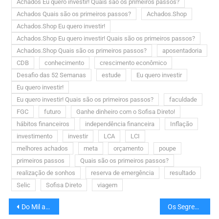
Achados Eu quero investir! Quais são os primeiros passos?
Achados Quais são os primeiros passos?
Achados.Shop
Achados.Shop Eu quero investir!
Achados.Shop Eu quero investir! Quais são os primeiros passos?
Achados.Shop Quais são os primeiros passos?
aposentadoria
CDB
conhecimento
crescimento econômico
Desafio das 52 Semanas
estude
Eu quero investir
Eu quero investir!
Eu quero investir! Quais são os primeiros passos?
faculdade
FGC
futuro
Ganhe dinheiro com o Sofisa Direto!
hábitos financeiros
independência financeira
Inflação
investimento
investir
LCA
LCI
melhores achados
meta
orçamento
poupe
primeiros passos
Quais são os primeiros passos?
realização de sonhos
reserva de emergência
resultado
Selic
Sofisa Direto
viagem
Do Mil ao Milhão. Sem Cortar o Cafezinho.
Os Segredos da Mente Milionária