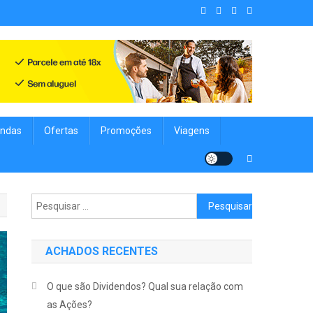
. Achados Shop uma vitrine de
nologia, Viagens, Blog e muito mais para você!
ndas
Ofertas
Promoções
Viagens
Pesquisar
por:
ACHADOS RECENTES
O que são Dividendos? Qual sua relação com
as Ações?