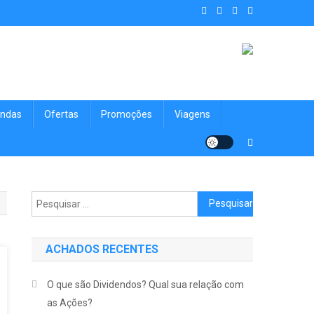
. Achados Shop uma vitrine de
nologia, Viagens, Blog e muito mais para você!
ndas
Ofertas
Promoções
Viagens
Pesquisar por:
ACHADOS RECENTES
O que são Dividendos? Qual sua relação com
as Ações?