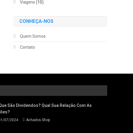
Viagens
(10)
CONHEÇA-NOS
Quem Somos
Contato
Que São Dividendos? Qual Sua Relação Com As
ões?
31/07/2024
Achados.Shop