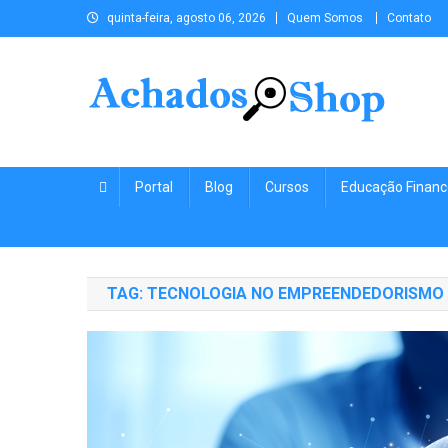
Skip to content
quinta-feira, agosto 06, 2026
Quem Somos
Contato
Achados.Shop os melhore
Achados de Cursos, Educação Financeira, Empreendedorism
conteúdos para você!
Portal
Blog
Cursos
Educação Financ
TAG:
TECNOLOGIA NO EMPREENDEDORISMO