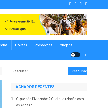
. Achados Shop uma vitrine de
nologia, Viagens, Blog e muito mais para você!
ndas
Ofertas
Promoções
Viagens
Pesquisar
por:
ACHADOS RECENTES
O que são Dividendos? Qual sua relação com
as Ações?