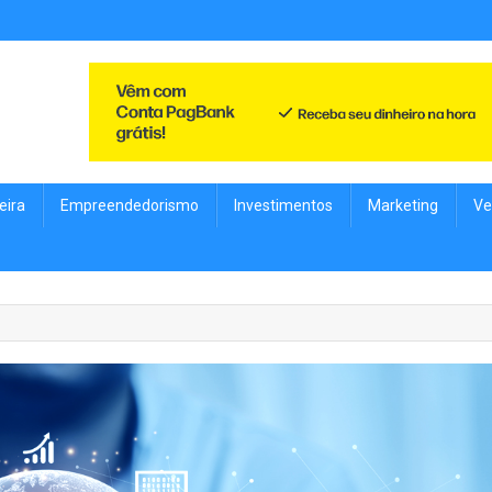
s achados você encontra aqui
o, Investimentos, Livros, Marketing, Vendas, Ofertas, Promoções, Tec
eira
Empreendedorismo
Investimentos
Marketing
Ve