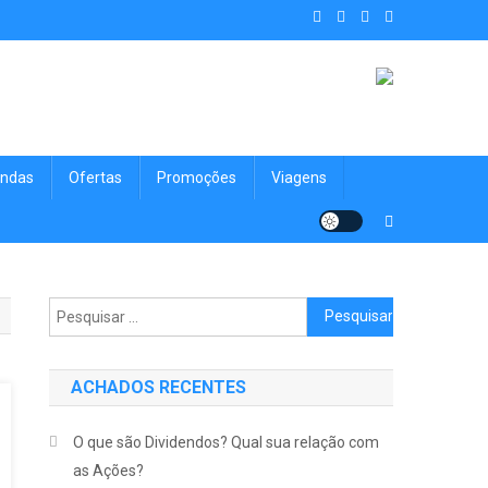
. Achados Shop uma vitrine de
nologia, Viagens, Blog e muito mais para você!
ndas
Ofertas
Promoções
Viagens
Pesquisar por:
ACHADOS RECENTES
O que são Dividendos? Qual sua relação com
as Ações?