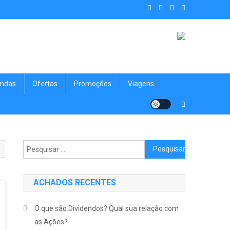
. Achados Shop uma vitrine de
nologia, Viagens, Blog e muito mais para você!
ndas
Ofertas
Promoções
Viagens
Pesquisar por:
ACHADOS RECENTES
O que são Dividendos? Qual sua relação com
as Ações?