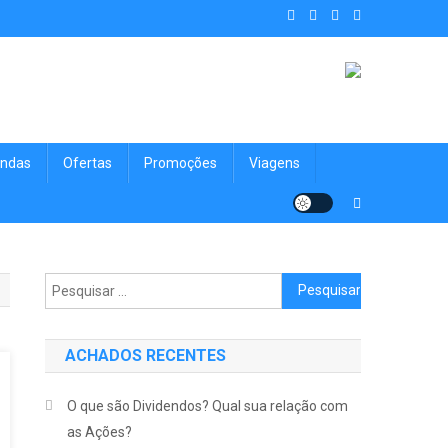
. Achados Shop uma vitrine de
nologia, Viagens, Blog e muito mais para você!
ndas
Ofertas
Promoções
Viagens
Pesquisar por:
ACHADOS RECENTES
O que são Dividendos? Qual sua relação com
as Ações?