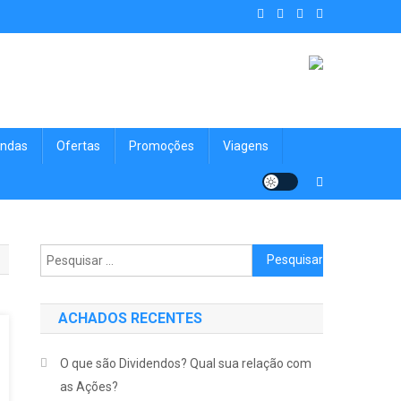
. Achados Shop uma vitrine de
nologia, Viagens, Blog e muito mais para você!
ndas
Ofertas
Promoções
Viagens
Pesquisar
por:
ACHADOS RECENTES
O que são Dividendos? Qual sua relação com
as Ações?