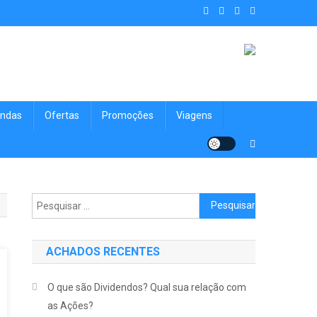
. Achados Shop uma vitrine de
nologia, Viagens, Blog e muito mais para você!
ndas
Ofertas
Promoções
Viagens
Pesquisar por:
ACHADOS RECENTES
O que são Dividendos? Qual sua relação com
as Ações?