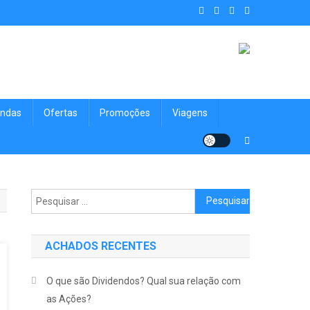
. Achados Shop uma vitrine de
nologia, Viagens, Blog e muito mais para você!
ndas
Ofertas
Promoções
Viagens
Pesquisar por:
ACHADOS RECENTES
O que são Dividendos? Qual sua relação com
as Ações?