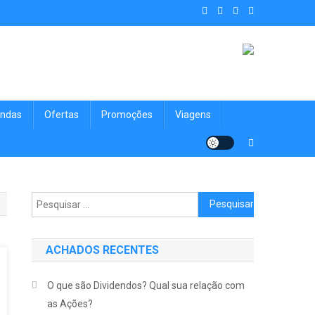
. Achados Shop uma vitrine de
nologia, Viagens, Blog e muito mais para você!
ndas
Ofertas
Promoções
Viagens
Pesquisar por:
ACHADOS RECENTES
O que são Dividendos? Qual sua relação com
as Ações?