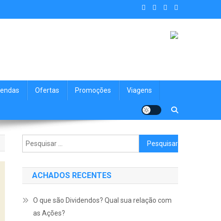
. Achados Shop uma vitrine de
nologia, Viagens, Blog e muito mais para você!
endas
Ofertas
Promoções
Viagens
Pesquisar
por:
ACHADOS RECENTES
O que são Dividendos? Qual sua relação com
as Ações?