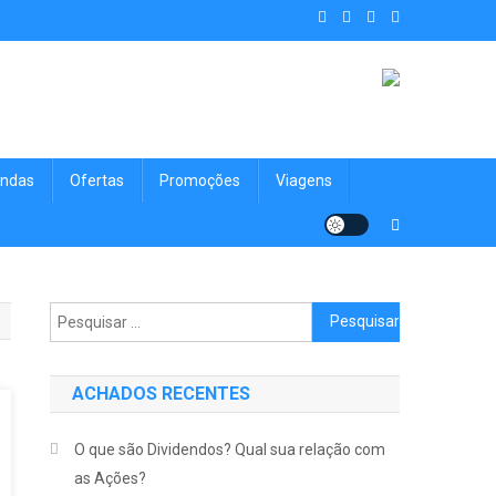
. Achados Shop uma vitrine de
nologia, Viagens, Blog e muito mais para você!
ndas
Ofertas
Promoções
Viagens
Pesquisar por:
ACHADOS RECENTES
O que são Dividendos? Qual sua relação com
as Ações?