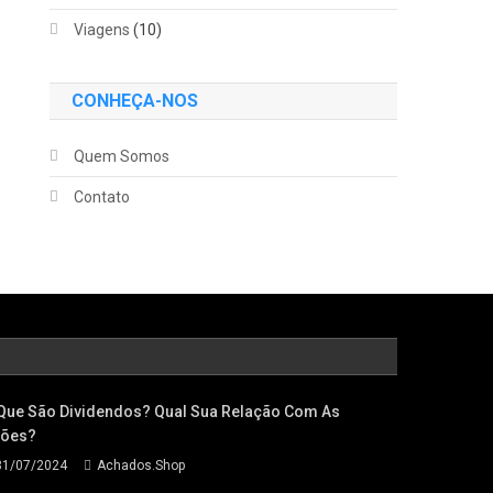
Viagens
(10)
CONHEÇA-NOS
Quem Somos
Contato
Que São Dividendos? Qual Sua Relação Com As
ões?
31/07/2024
Achados.Shop