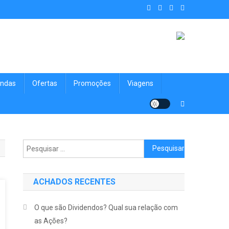
. Achados Shop uma vitrine de
nologia, Viagens, Blog e muito mais para você!
ndas
Ofertas
Promoções
Viagens
Pesquisar por:
ACHADOS RECENTES
O que são Dividendos? Qual sua relação com
as Ações?