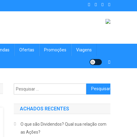
. Achados Shop uma vitrine de
nologia, Viagens, Blog e muito mais para você!
ndas
Ofertas
Promoções
Viagens
Pesquisar por:
ACHADOS RECENTES
O que são Dividendos? Qual sua relação com
as Ações?