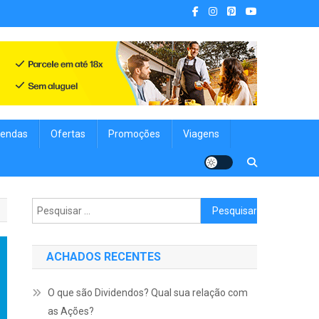
. Achados Shop uma vitrine de
nologia, Viagens, Blog e muito mais para você!
endas
Ofertas
Promoções
Viagens
Pesquisar
por:
ACHADOS RECENTES
O que são Dividendos? Qual sua relação com
as Ações?